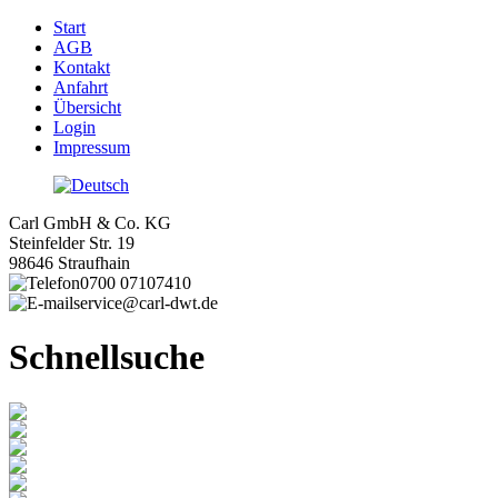
Start
AGB
Kontakt
Anfahrt
Übersicht
Login
Impressum
Carl GmbH & Co. KG
Steinfelder Str. 19
98646 Straufhain
0700 07107410
service@carl-dwt.de
Schnellsuche