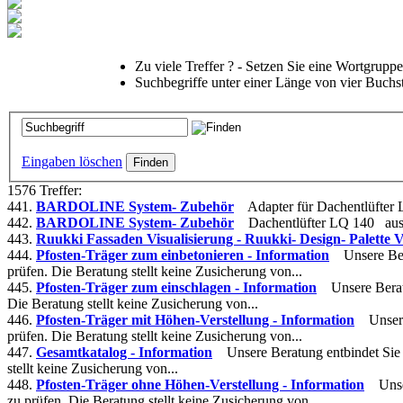
Zu viele Treffer ? - Setzen Sie eine Wortgrupp
Suchbegriffe unter einer Länge von vier Buchs
Eingaben löschen
1576 Treffer:
441.
BARDOLINE System- Zubehör
Adapter für Dachentlüfter
442.
BARDOLINE System- Zubehör
Dachentlüfter LQ 140 aus 
443.
Ruukki Fassaden Visualisierung - Ruukki- Design- Palette Vi
444.
Pfosten-Träger zum einbetonieren - Information
Unsere Ber
prüfen. Die Beratung stellt keine Zusicherung von...
445.
Pfosten-Träger zum einschlagen - Information
Unsere Berat
Die Beratung stellt keine Zusicherung von...
446.
Pfosten-Träger mit Höhen-Verstellung - Information
Unsere
prüfen. Die Beratung stellt keine Zusicherung von...
447.
Gesamtkatalog - Information
Unsere Beratung entbindet Sie 
stellt keine Zusicherung von...
448.
Pfosten-Träger ohne Höhen-Verstellung - Information
Unse
zu prüfen. Die Beratung stellt keine Zusicherung von...