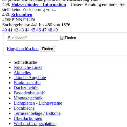
449.
Holzverbinder - Information
Unsere Beratung entbindet Sie 
stellt keine Zusicherung von...
450.
Schrauben
###SPINNER###
Suchergebnisse 441 bis 450 von 1576
40
41
42
43
44
45
46
47
48
49
Eingaben löschen
Schnellsuche
Nützliche Links
Aktuelles
aktuelle Angebote
Baukunststoffe
Dachzubehör
Fassadenbaustoff
Montagetechnik
Lichtplatten - Lichtsysteme
Lochbleche
Terrassenbeläge / Balkone
Überdachungen
Well-und-Trapezplatten