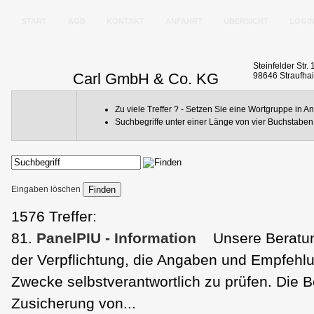
START
AGB
KONTAKT
ANFAHRT
ÜBERSICHT
LOGI
Steinfelder Str. 
Carl GmbH & Co. KG
98646 Straufha
Zu viele Treffer ? - Setzen Sie eine Wortgruppe in 
Suchbegriffe unter einer Länge von vier Buchstaben 
Eingaben löschen
1576 Treffer:
81.
PanelPIU - Information
Unsere Beratung
der Verpflichtung, die Angaben und Empfehlu
Zwecke selbstverantwortlich zu prüfen. Die Be
Zusicherung von...