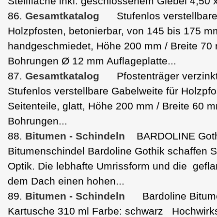
Stellfläche inkl. geschlossenem Giebel 4,50 x
86.
Gesamtkatalog
Stufenlos verstellbare
Holzpfosten, betonierbar, von 145 bis 175 mm
handgeschmiedet, Höhe 200 mm / Breite 70 
Bohrungen Ø 12 mm Auflageplatte...
87.
Gesamtkatalog
Pfostenträger verzinkt 
Stufenlos verstellbare Gabelweite für Holzp
Seitenteile, glatt, Höhe 200 mm / Breite 60 
Bohrungen...
88.
Bitumen - Schindeln
BARDOLINE Goth
Bitumenschindel Bardoline Gothik schaffen S
Optik. Die lebhafte Umrissform und die gef
dem Dach einen hohen...
89.
Bitumen - Schindeln
Bardoline Bitum
Kartusche 310 ml Farbe: schwarz Hochwirk