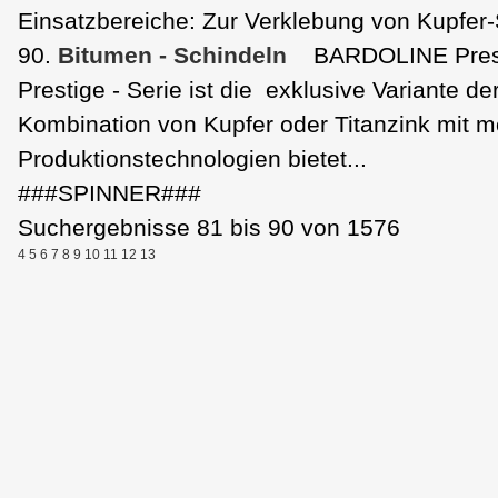
Einsatzbereiche: Zur Verklebung von Kupfer-
90.
Bitumen - Schindeln
BARDOLINE Pres
Prestige - Serie ist die exklusive Variante d
Kombination von Kupfer oder Titanzink mit 
Produktionstechnologien bietet...
###SPINNER###
Suchergebnisse 81 bis 90 von 1576
4
5
6
7
8
9
10
11
12
13