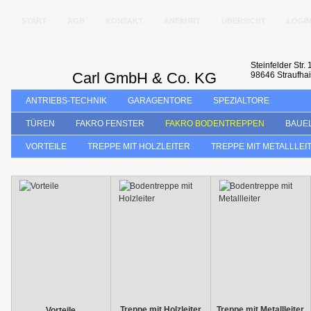
START
AGB
KONTAKT
ANFAHRT
ÜBERSICHT
LOGI
Steinfelder Str. 
Carl GmbH & Co. KG
98646 Straufha
ANTRIEBS-TECHNIK
GARAGENTORE
SPEZIALTORE
TÜREN
FAKRO FENSTER
FAKRO BODENTREPPEN
BAUE
VORTEILE
TREPPE MIT HOLZLEITER
TREPPE MIT METALLLEI
Treppe mit Holzleiter
Treppe mit Metallleiter
Vorteile